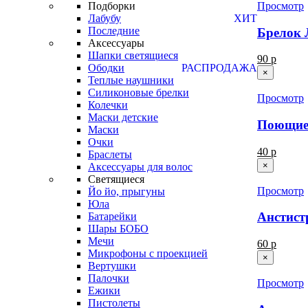
Просмотр
Подборки
Лабубу
ХИТ
Последние
Брелок 
Аксессуары
Шапки светящиеся
90 р
Ободки
РАСПРОДАЖА
×
Теплые наушники
Силиконовые брелки
Просмотр
Колечки
Маски детские
Поющие
Маски
Очки
40 р
Браслеты
×
Аксессуары для волос
Светящиеся
Просмотр
Йо йо, прыгуны
Юла
Анстист
Батарейки
Шары БОБО
Мечи
60 р
Микрофоны с проекцией
×
Вертушки
Палочки
Просмотр
Ежики
Пистолеты