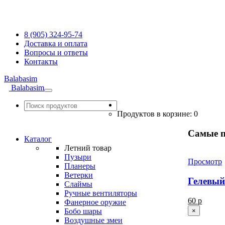
8 (905) 324-95-74
Доставка и оплата
Вопросы и ответы
Контакты
Balabasim
Balabasim
Toggle
navigation
Продуктов в корзине: 0
Самые 
Каталог
Летний товар
Пузыри
Просмотр
Планеры
Ветерки
Гелевый
Слаймы
Ручные вентиляторы
60 р
Фанерное оружие
×
Бобо шары
Воздушные змеи